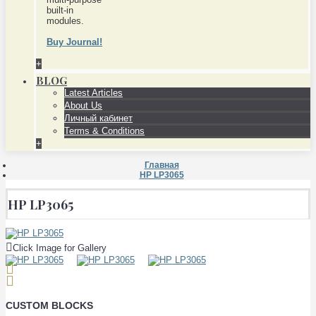
built-in
modules.
Buy Journal!
+
BLOG
Latest Articles
About Us
Личный кабинет
Terms & Conditions
+
Главная
HP LP3065
HP LP3065
Click Image for Gallery
CUSTOM BLOCKS