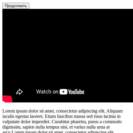
Продолжить
Lorem ipsum dolor sit amet, consectetur adipiscing elit. Aliquam
iaculis egestas laoreet. Etiam faucibus massa sed risus lacinia in
vulputate dolor imperdiet. Curabitur pharetra, purus a commodo
dignissim, sapien nulla tempus nisi, et varius nulla urna at
arcu.Lorem ipsum dolor sit amet, consectetur adipiscing elit.